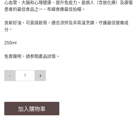
心血管、大腦和心理健康、提升免疫力。是病人（含放化療）及康復
患者的最佳食品之一，布緯食療最佳拍檔。
良新好油，可直接飲用，適合涼拌及非高溫烹調，守護最佳營養成
分。
250ml
免責聲明，請参閱產品詳情。
-
+
加入購物車