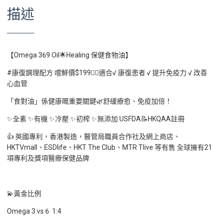
描述
【Omega 369 Oil🌟Healing 保健食物油】
#康復調理配方 嚐鮮價$199💁‍♀適合√ 康復患者 √ 提升免疫力 √ 改善
心血管
「食對油」係健康嘅重要關鍵🌿舒緩療愈、免疫加倍！
✨全素 ✨有機 ✨冷壓 ✨初榨 ✨無添加 USFDA📝HKQAA註冊
👍 英國專利，香港製造，醫管局職員合作社及網上商店、
HKTVmall、ESDlife、HKT The Club、MTR Tlive 等有售 全球擁有21
項專利及獎項醫療保健品牌
💫黃金比例
Omega 3 vs 6 1:4