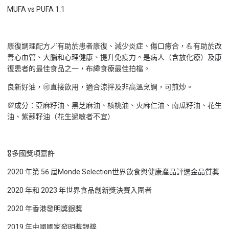
MUFA vs PUFA 1:1
康復調理配方🪄有助於患者康復、減少炎症、傷口癒合，💪有助於改
善心血管、大腦和心理健康、提升免疫力。是病人（含放化療）及康
復患者的最佳食品之一，布緯食療最佳拍檔。
良新好油，🉑直接飲用，適合涼拌及非高溫烹調，可煎炒。
💯成分：亞麻籽油、黑芝麻油、核桃油、火麻仁油、南瓜籽油、花生
油、紫蘇籽油（花生過敏者不宜）
🎖多國獎項嘉許
2020 年第 56 屆Monde Selection世界飲食與健康產品評選金品質獎
2020 年和 2023 年世界食品創新獎決賽入圍者
2020 年香港發明獎銀獎
2019 年中國國家發明獎銀獎